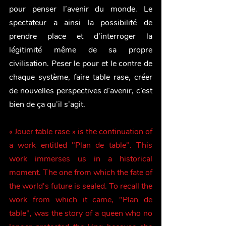
pour penser l’avenir du monde. Le 
spectateur a ainsi la possibilité de 
prendre place et d’interroger la 
légitimité même de sa propre 
civilisation. Peser le pour et le contre de 
chaque système, faire table rase, créer 
de nouvelles perspectives d’avenir, c’est 
bien de ça qu’il s’agit.
« Jouer table rase » is the continuation of 
a work entitled "Plan de table". This 
work immerses us in a historical 
moment. The one from which the fate of 
the world's future is sealed. To recall the 
work from which it came, "Plan de 
table", was the story of a queen who no 