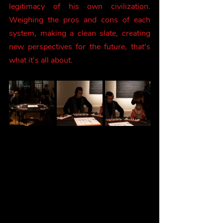
legitimacy of his own civilization. 
Weighing the pros and cons of each 
system, making a clean slate, creating 
new perspectives for the future, that's 
what it's all about.