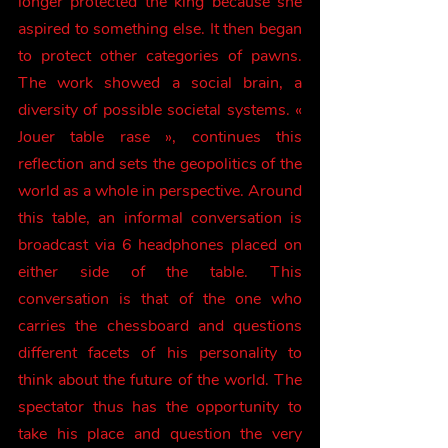
longer protected the king because she 
aspired to something else. It then began 
to protect other categories of pawns. 
The work showed a social brain, a 
diversity of possible societal systems. « 
Jouer table rase », continues this 
reflection and sets the geopolitics of the 
world as a whole in perspective. Around 
this table, an informal conversation is 
broadcast via 6 headphones placed on 
either side of the table. This 
conversation is that of the one who 
carries the chessboard and questions 
different facets of his personality to 
think about the future of the world. The 
spectator thus has the opportunity to 
take his place and question the very 