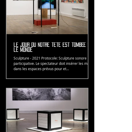
le jour où notre tête est tombée sur
le monde
Sculpture - 2021 Protocole: Sculpture sonore
participative. Le spectateur doit insérer les mains
dans les espaces prévus pour et...