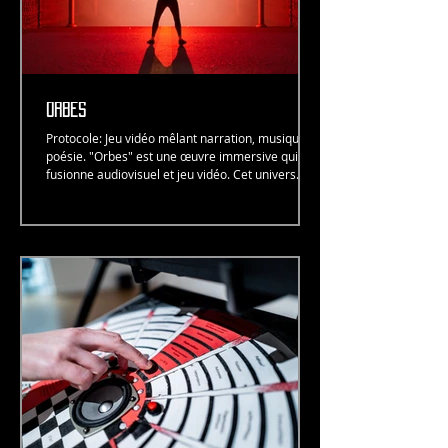
ORBES
Protocole: Jeu vidéo mêlant narration, musique &
poésie. "Orbes" est une œuvre immersive qui
fusionne audiovisuel et jeu vidéo. Cet univers
offre une expérience multisensorielle à travers la
musique, le gameplay et des séquences
narratives. Le jeu vidéo permet l’expérience d’une
autre narration. Celle du virtuel en se forgeant
une expérience pourtant bien ancrée dans le
réel.