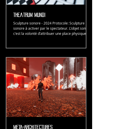
THeatrum mundi
Sculpture sonore - 2024 Protocole: Sculpture
sonore à activer par le spectateur. L'objet sonore,
c'est la volonté d’attribuer une place physique à la
musique. Le spectateur est tantôt plongé dans la
narration portée l’artiste, tantôt plongé dans les
bruits du monde. Cette sculpture qui s’intitule
"Theatrum mundi", parle du théâtre du monde de
Giulo Camillo. Un théâtre qui permettrait à
quiconque d’accéder au savoir universel. De cette
idée, l'artiste en a fait une sculpture à
META-ARCHITECTURES