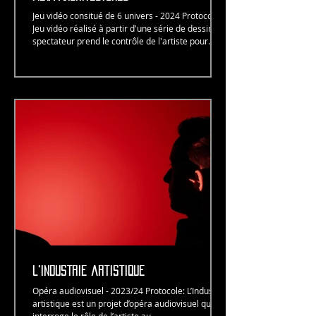
Jeu vidéo consitué de 6 univers - 2024 Protocole:
Jeu vidéo réalisé à partir d'une série de dessin. Le
spectateur prend le contrôle de l'artiste pour
explorer la matrice du monde. A partir d'une
série de dessin intitulée "Meta-Architectures",
Camille SAUER crée des mondes numériques,
plateaux de jeu vidéo dans lesquelles se déplace
son avatar, ou « être réciproque » – son alter ego
virtuel – sous le contrôle du spectateur. Comme
une autre manière d’entrer dans le dessin, de p
l'industrie artistique
Opéra audiovisuel - 2023/24 Protocole: L’Industrie
artistique est un projet d’opéra audiovisuel qui