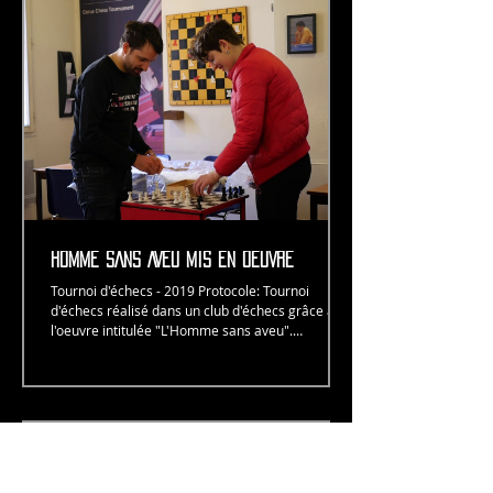
HOMME SANS AVEU MIS EN OEUVRE
Tournoi d'échecs - 2019 Protocole: Tournoi
d'échecs réalisé dans un club d'échecs grâce à
l'oeuvre intitulée "L'Homme sans aveu".
L’Homme...