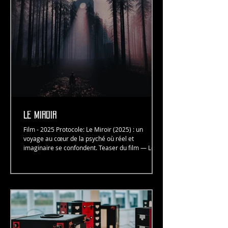
donnent jamais comme des formes closes mais
comme des systèmes ouverts, autorégulés et en
transformation constante
Le MIROIR
Film - 2025 Protocole: Le Miroir (2025) : un
voyage au cœur de la psyché où réel et
imaginaire se confondent. Teaser du film — Le
Miroir, 2025, Camille Sauer Dans un voyage
intérieur au cœur de la psyché humaine, un
personnage explore les différentes strates de sa
personnalité — le Moi, le Ça, le Surmoi et le Soi.
Guidé par un prisme lumineux, il s’aventure dans
les méandres de son esprit, où la perception se
trouble, le temps se distord et la frontière entre
réel et imaginai