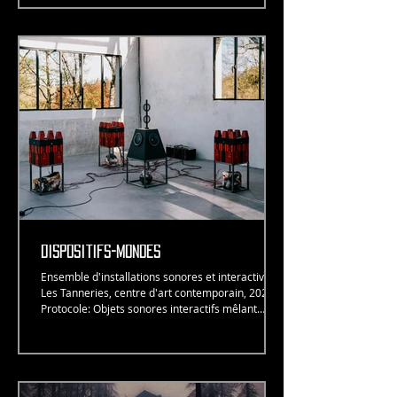
profondeurs de la Terre et du cosmos, montrant
comment le vivant tisse en permanence des liens
avec son milieu et les forces qui le traversent.
Directeur de la photographie: David Munoz
Etalonnage: Eliott Eugénie Mixage sonore: Ryo
Baldet
Dispositifs-mondes
Ensemble d'installations sonores et interactives -
Les Tanneries, centre d'art contemporain, 2026
Protocole: Objets sonores interactifs mêlant
achitectures, céramiques (oeuvres prêtées par
l'artiste David Munoz) et électronique. ©
Mathilde Mazars Dispositifs-Mondes se déploie
comme une fiction incarnée, un organisme
composite et cybernétique, où les oeuvres ne se