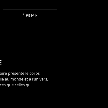
À PROPOS
E
e corps
é au monde et à l’univers,
ces que celles qui
planètes. Le film établit un
 et les profondeurs de la
nt comment le vivant tisse