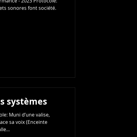
ormance - 2023 Protocole:
ets sonores font société.
es systèmes
le: Muni d’une valise,
place sa voix (Enceinte
le...