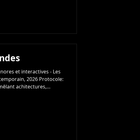
ec son milieu et les forces
r de la photographie: David
ugénie Mixage sonore: Ryo
ondes
nores et interactives - Les
ntemporain, 2026 Protocole:
mêlant achitectures,
s par l'artiste David
Mathilde Mazars Dispositifs-
ne fiction incarnée, un
bernétique, où les oeuvres
me des formes closes mais
s, autorégulés et en