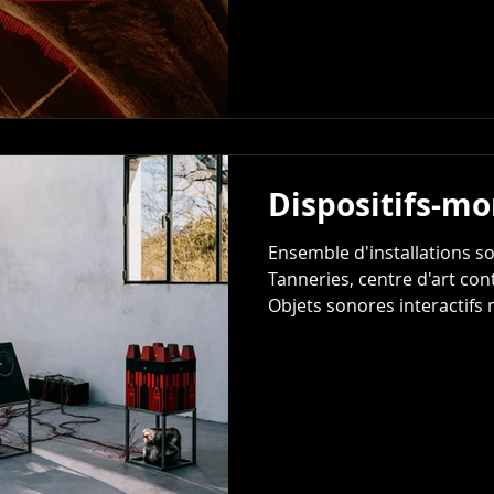
en permanence des liens av
qui le traversent. Directeu
Munoz Etalonnage: Eliott E
Baldet
Dispositifs-m
Ensemble d'installations so
Tanneries, centre d'art co
Objets sonores interactifs 
céramiques (oeuvres prêtée
Munoz) et électronique. © 
Mondes se déploie comme u
organisme composite et cy
ne se donnent jamais com
comme des systèmes ouvert
transformation constante