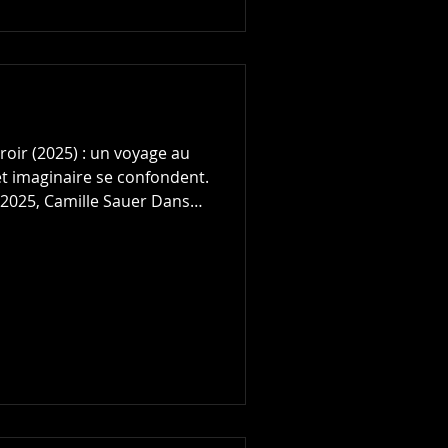
roir (2025) : un voyage au
et imaginaire se confondent.
, 2025, Camille Sauer Dans
r de la psyché humaine, un
férentes strates de sa
, le Surmoi et le Soi. Guidé
s’aventure dans les
la perception se trouble, le
ière entre réel et imaginai