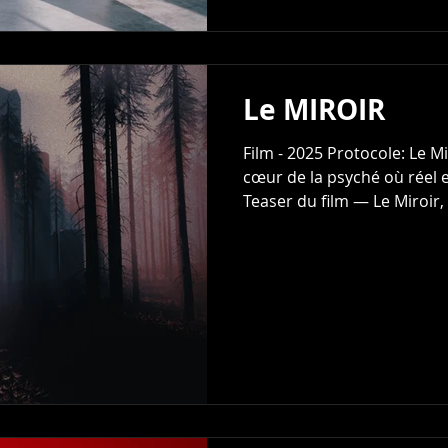
Le MIROIR
Film - 2025 Protocole: Le Mi
cœur de la psyché où réel 
Teaser du film — Le Miroir
un voyage intérieur au cœu
personnage explore les dif
personnalité — le Moi, le Ça
par un prisme lumineux, il 
méandres de son esprit, où 
temps se distord et la front