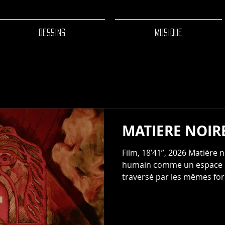
DESSINS
MUSIQUE
MATIERE NOIR
Film, 18’41”, 2026 Matière noire présente l
humain comme un espace li
traversé par les mêmes for
façonnent la matière et les 
parallèle entre l’organisme
Terre et du cosmos, montra